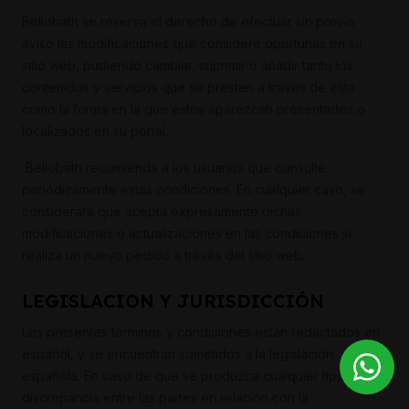
Bellobath se reserva el derecho de efectuar sin previo
aviso las modificaciones que considere oportunas en su
sitio web, pudiendo cambiar, suprimir o añadir tanto los
contenidos y servicios que se presten a través de esta
como la forma en la que éstos aparezcan presentados o
localizados en su portal.
Bellobath recomienda a los usuarios que consulte
periódicamente estas condiciones. En cualquier caso, se
considerará que acepta expresamente dichas
modificaciones o actualizaciones en las condiciones si
realiza un nuevo pedido a través del sitio web.
LEGISLACION Y JURISDICCIÓN
Los presentes términos y condiciones están redactados en
español, y se encuentran sometidos a la legislación
española. En caso de que se produzca cualquier tipo de
discrepancia entre las partes en relación con la